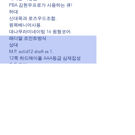
PBA 김현우프로가 사용하는 큐!
하대 
신대목과 로즈우드조합.
원목베니어사용.
대나무라미네이팅 16 원형코어.
래디얼 조인트방식
상대
M.P. solid12 shaft ss 1.
12쪽 하드메이플 AAA등급 심재집성 
C.C.코어.
클락 second팁 부착.
M.P. solid12 shaft xx 1.
12쪽 하드메이플 AAA등급 집성 N.C.코
어.
클락 second팁 부착.
신대목 퀵릴리스 익스텐션, 조인트프로
텍터 set
mp 전용 큐케이스 1.